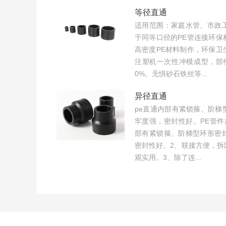
等径直通
适用范围：家庭水管、市政
于同等口径的PE管连接环保
高密度PE材料制作，环保卫
注塑机一次性冲模成型，部
0%。无惧砂石铁丝等...
异径直通
pe直通内部有紧锁箍、阶梯
牢度强，密封性好。PE管件
部有紧锁箍、阶梯型环形密
密封性好。2、联接方便，拆
观实用。3、除了连...