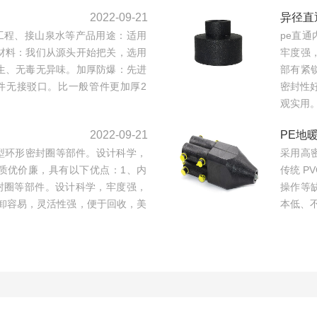
2022-09-21
异径直
工程、接山泉水等产品用途：适用
pe直
材料：我们从源头开始把关，选用
牢度强
生、无毒无异味。加厚防爆：先进
部有紧
件无接驳口。比一般管件更加厚2
密封性
观实用。
2022-09-21
PE地
型环形密封圈等部件。设计科学，
采用高
质优价廉，具有以下优点：1、内
传统 P
封圈等部件。设计科学，牢度强，
操作等
卸容易，灵活性强，便于回收，美
本低、