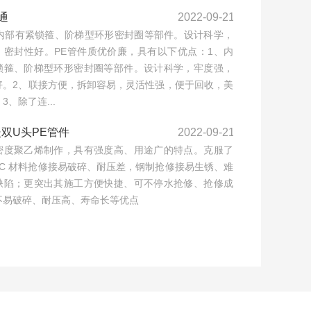
通
2022-09-21
通内部有紧锁箍、阶梯型环形密封圈等部件。设计科学，
，密封性好。PE管件质优价廉，具有以下优点：1、内
锁箍、阶梯型环形密封圈等部件。设计科学，牢度强，
好。2、联接方便，拆卸容易，灵活性强，便于回收，美
3、除了连...
暖双U头PE管件
2022-09-21
密度聚乙烯制作，具有强度高、用途广的特点。克服了
VC 材料抢修接易破碎、耐压差，钢制抢修接易生锈、难
缺陷；更突出其施工方便快捷、可不停水抢修、抢修成
不易破碎、耐压高、寿命长等优点