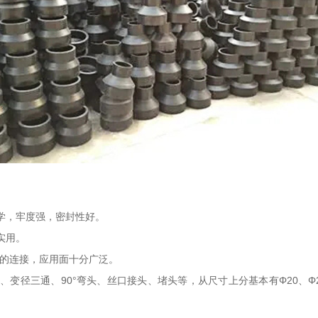
学，牢度强，密封性好。
实用。
等的连接，应用面十分广泛。
径三通、90°弯头、丝口接头、堵头等，从尺寸上分基本有Φ20、Φ25