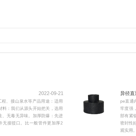
2022-09-21
异径直
工程、接山泉水等产品用途：适用
pe直
材料：我们从源头开始把关，选用
牢度强
生、无毒无异味。加厚防爆：先进
部有紧
件无接驳口。比一般管件更加厚2
密封性
观实用。