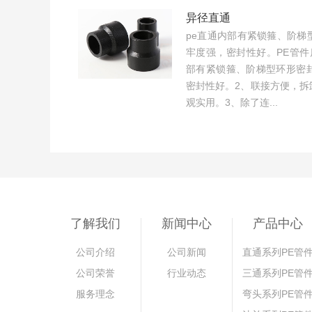
异径直通
pe直通内部有紧锁箍、阶梯
牢度强，密封性好。PE管件
部有紧锁箍、阶梯型环形密
密封性好。2、联接方便，拆
观实用。3、除了连...
了解我们
新闻中心
产品中心
公司介绍
公司新闻
直通系列PE管
公司荣誉
行业动态
三通系列PE管
服务理念
弯头系列PE管