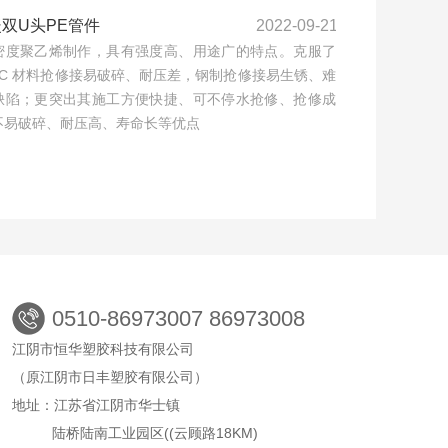
暖双U头PE管件
2022-09-21
密度聚乙烯制作，具有强度高、用途广的特点。克服了
VC 材料抢修接易破碎、耐压差，钢制抢修接易生锈、难
缺陷；更突出其施工方便快捷、可不停水抢修、抢修成
不易破碎、耐压高、寿命长等优点
0510-86973007 86973008
江阴市恒华塑胶科技有限公司
（原江阴市日丰塑胶有限公司）
地址：江苏省江阴市华士镇
陆桥陆南工业园区((云顾路18KM)